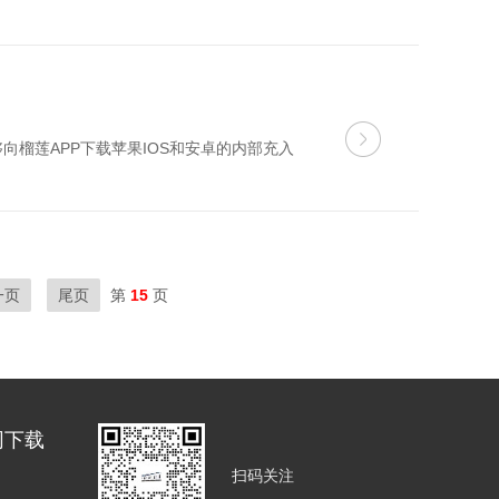
向榴莲APP下载苹果IOS和安卓的内部充入
一页
尾页
第
15
页
网下载
扫码关注