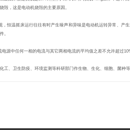
毁，这是电动机烧毁的主要原因。
，恒温摇床运行往往有时产生噪声和异味是电动机运转异常、产生故障
。
电源中任何一相的电流与其它两相电流的平均值之差不允许超过10%
卫生防疫、环境监测等科研部门作生物、生化、细胞、菌种等