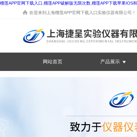
榴莲APP官网下载入口,榴莲APP破解版无限次数,榴莲APP下载苹果IO
欢迎来到
上海榴莲APP官网下载入口实验仪器有限公司
！
网站首页
产品展示