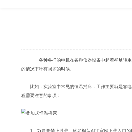
各种各样的电机在各种仪器设备中起着举足轻重的作用
的情况下叶有损坏的时候。
比如：实验室中常见的恒温摇床，工作主要就是靠电
程需要注意的事项：
1、就是要禁止过载，比如榴莲APP官网下载入口