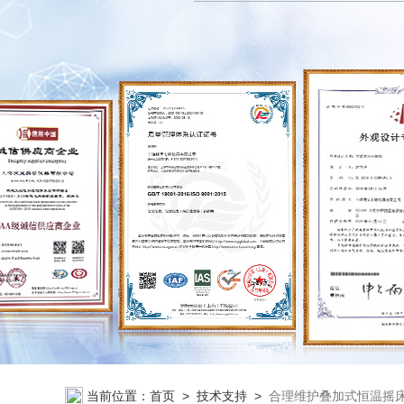
当前位置：
首页
>
技术支持
>
合理维护叠加式恒温摇床有