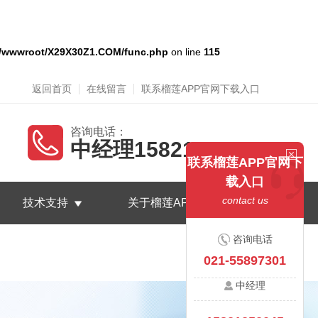
/wwwroot/X29X30Z1.COM/func.php
on line
115
返回首页
在线留言
联系榴莲APP官网下载入口
咨询电话：
中经理15821252045
联系榴莲APP官网下
载入口
contact us
技术支持
关于榴莲APP官网下载入口
咨询电话
021-55897301
中经理