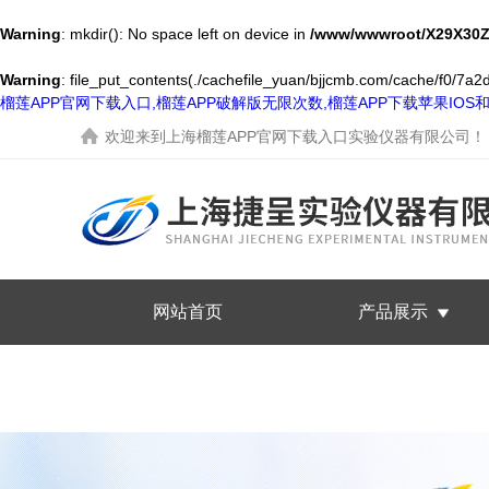
Warning
: mkdir(): No space left on device in
/www/wwwroot/X29X30Z
Warning
: file_put_contents(./cachefile_yuan/bjjcmb.com/cache/f0/7a2d0
榴莲APP官网下载入口,榴莲APP破解版无限次数,榴莲APP下载苹果IO
欢迎来到
上海榴莲APP官网下载入口实验仪器有限公司
！
网站首页
产品展示
联系榴莲APP官网下载入口