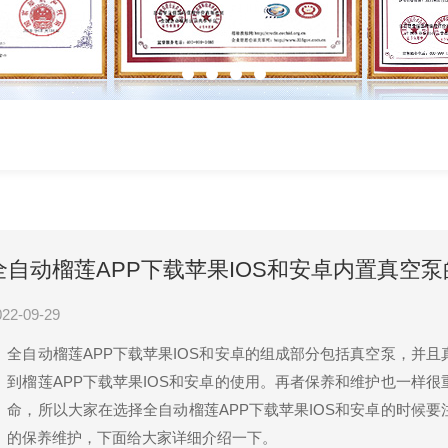
全自动榴莲APP下载苹果IOS和安卓内置真空
022-09-29
全自动榴莲APP下载苹果IOS和安卓的组成部分包括真空泵，并
到榴莲APP下载苹果IOS和安卓的使用。再者保养和维护也一样
命，所以大家在选择全自动榴莲APP下载苹果IOS和安卓的时候
的保养维护，下面给大家详细介绍一下。