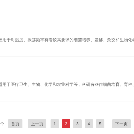
应用于对温度、振荡频率有着较高要求的细菌培养、发酵、杂交和生物化
适用于医疗卫生、生物、化学和农业科学等，科研有些作细菌培育、育种
 个
首页
上一页
1
2
3
4
5
...
下一页