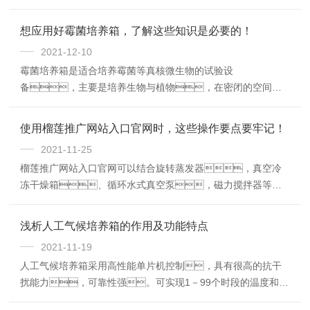
培、育种试验的专用恒温设备。适用于环境保
护、卫生防疫、药检、农
想应用好霉菌培养箱，了解这些知识是必要的！
畜、水产等科研、院校和生产部
2021-12-10
门。
霉菌培养箱是适合培养霉菌等真核微生物的试验设
备，主要是培养生物与植物，在密闭的空间内
设置相应的温度、湿度，使霉菌在4-6小时
左右长出来，作为人工加快繁殖霉菌之用，考
使用榴莲推广网站入口官网时，这些操作要点要牢记！
核电工电子产品的抗霉能力和发霉程度。
2021-11-25
榴莲推广网站入口官网可以结合旋转蒸发器，真空冷
冻干燥箱、循环水式真空泵，磁力搅拌器等仪
器，进行多功能化学反应作业及药物储存。
适用于需要维持低温、常温条件下工作的化学、生
浅析人工气候培养箱的作用及功能特点
物、物理实验室。
2021-11-19
人工气候培养箱采用高性能单片机控制，具有很高的抗干
扰能力，可靠性强。可实现1－99个时段的温度和光
照度二项参数的自由组合编程，程序自动循环控