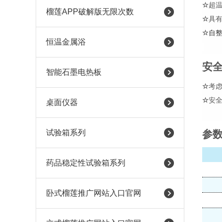
☆
超
榴莲APP破解版无限次数
☆
具
☆
自
恒温金属浴
安
智能石墨电热板
☆
考
☆
安
桌面仪器
试验箱系列
参
药品稳定性试验箱系列
卧式榴莲推广网站入口官网