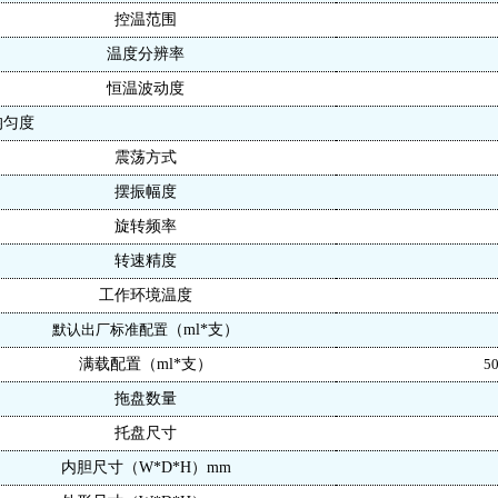
控温范围
温度分辨率
恒温
波动度
均匀度
震荡方式
摆振幅度
旋转频率
转速精度
工作环境温度
默认出厂标准配置
（
ml*支）
满载配置（
ml*支）
5
拖盘数量
托盘尺寸
内胆尺寸（
W*D*H）mm