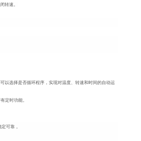
关闭转速
。
并可以选择是否循环程序
，实现对温度、转速和时间的
自动
运
带有定时功能
。
定可靠 。