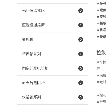
★
多
★
定
光照恒温摇床
★
旋
★
摇
恒温恒湿摇床
★
售
★
提
摇瓶机
控
培养箱系列
☆
个
陶瓷纤维电阻炉
行
☆
采
☆
定时
耐火砖电阻炉
☆
控制
水浴锅系列
☆
升