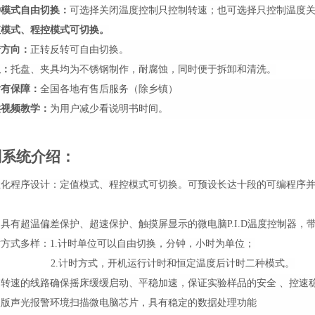
种模式自由切换
：
可选择关闭温度控制只控制转速；也可选择只控制温度
值模式、程控模式可切换。
转
方向
：
正转反转可
自由
切换
。
板：
托盘、夹具均为不锈钢制作，耐腐蚀，同时便于拆卸和清洗。
后有保障
：
全国各地有售后服务（除乡镇）
供视频教学
：
为用户减少看说明书时间。
制系统介绍
：
性化程序设计
：
定值模式、程控模式可切换。
可预设长达十段的可编程序
用具有超温偏差保护、超速保护、
触摸屏
显示的微电脑P.I.D温度控制器，
方式多样：1.计时单位可以自由切换，分钟，小时为单位；
2.
计时方式，开机运行计时和恒定温度后计时二种模式。
转速的线路确保摇床缓缓启动、平稳加速，保证实验样品的安全 、控速稳
级版声光报警环境扫描微电脑芯片，具有稳定的数据处理功能