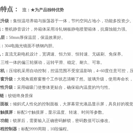
构特点
：
注：
★
为产品独特优势
观升级
：
集恒温培养箱与振荡器于一体，节约空间占地小，功能多投资少
壳：
整机静音设计，
外箱体采用冷轧钢板
静电喷塑箱体，
抗腐蚀能力强。
温层：
50mm厚保温层，保温效果好。
胆：
304电抛光
镜面不锈钢内
胆
。
机：
直流无刷
电机设计，宽调速、恒力矩、恒转速、无碳刷、免保养。
：
三维一体的偏三轮驱动，运转平滑、稳定、耐久、可靠。
缩机：
压缩机采用自动控制，控温范围不受室温影响，4~60度任意可控，
察窗升级：
大视角观察窗整个工作状态清晰了然。
玻璃升级，使用寿命长
封性升级：
采用磁吸门使整体更贴合，确保箱内温度的均匀性。
链：
铰链终身质保
制面板：
倾斜式人性化的控制面板，大屏幕背光液晶显示屏，具良好的视
清触摸屏
：标配5寸触摸屏，
显示温度、转速、时间等参数
。
屏功能：
锁屏后，需要输入正确密码解锁，密码数值可以修改。
编程控制器：
标配9999周期，10段编程。