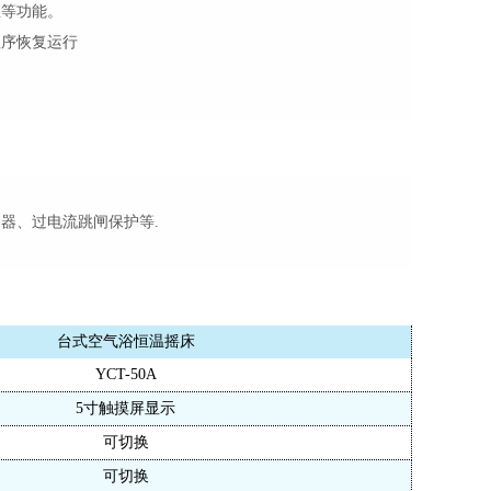
正等功能。
程序恢复运行
。
护器、过电流跳闸保护等
.
台式
空气浴
恒温摇床
YCT-
5
0
A
5寸
触摸屏
显示
可切换
可切换