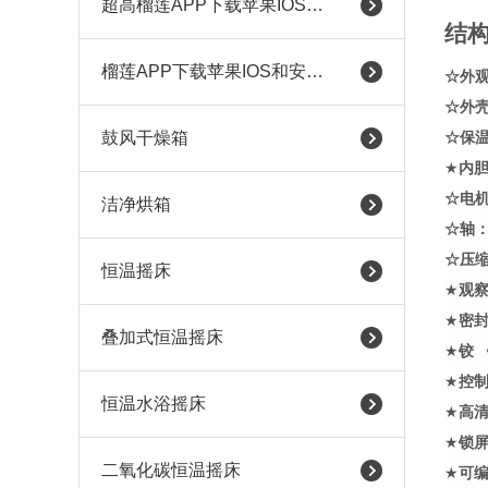
超高榴莲APP下载苹果IOS和安卓
结
榴莲APP下载苹果IOS和安卓（耐腐蚀）
☆外
☆
外
鼓风干燥箱
☆
保
★
内
☆
电
洁净烘箱
☆
轴
☆
压
恒温摇床
★
观
★
密
叠加式恒温摇床
★
铰 
★
控
恒温水浴摇床
★
高
★
锁
二氧化碳恒温摇床
★
可