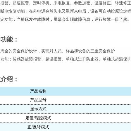
温报警、超速报警、定时停机、来电恢复、参数加密、温度修正、转速修
有断电恢复功能
：
在外电源突然失电又重新来电后，设备可自动按原设定
整定功能：当摇床发生故障时，屏幕会出现故障信息，运行故障一目了然
全功能
：
虑周全的安全保护设计，实现对人员、样品和设备的三重安全保护
全功能：传感器故障报警、超温报警、单独式过升防止器、单独式超温保
数介绍
：
产品名称
产品型号
显示方式
定值
/程控模式
正
/反转模式