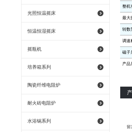
整机
光照恒温摇床
最大
转数
恒温恒湿摇床
调速
摇瓶机
磁子
产品
培养箱系列
陶瓷纤维电阻炉
耐火砖电阻炉
水浴锅系列
留