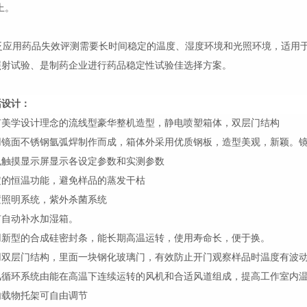
上。
应用药品失效评测需要长时间稳定的温度、湿度环境和光照环境，适用于
照射试验、是制药企业进行药品稳定性试验佳选择方案。
话设计：
有美学设计理念的流线型豪华整机造型，静电喷塑箱体，双层门结构
用镜面不锈钢氩弧焊制作而成，箱体外采用优质钢板，造型美观，新颖。
色触摸显示屏显示各设定参数和实测参数
定的恒温功能，避免样品的蒸发干枯
置照明系统，紫外杀菌系统
有自动补水加湿箱。
用新型的合成硅密封条，能长期高温运转，使用寿命长，便于换。
用双层门结构，里面一块钢化玻璃门，有效防止开门观察样品时温度有波
风循环系统由能在高温下连续运转的风机和合适风道组成，提高工作室内
内载物托架可自由调节