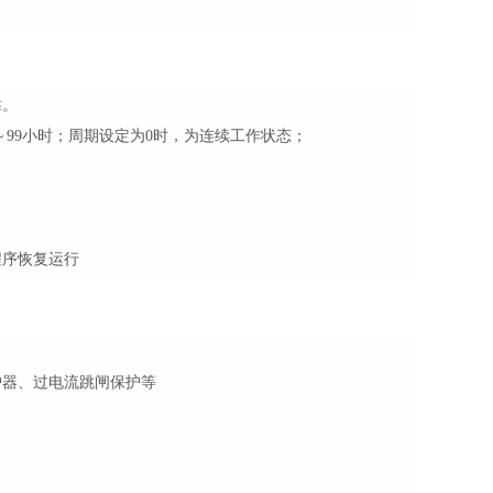
靠。
～99小时；周期设定为0时，为连续工作状态；
。
程序恢复运行
护器、过电流跳闸保护等