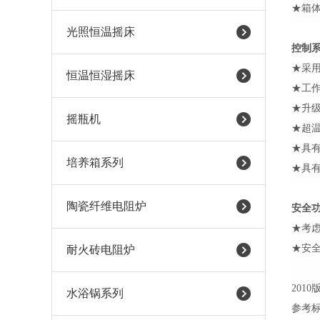
★箱体
光照恒温摇床
控制
★采
恒温恒湿摇床
★工作
★升
摇瓶机
★超
★具
培养箱系列
★具
陶瓷纤维电阻炉
安全
★考
★安
耐火砖电阻炉
201
水浴锅系列
参考