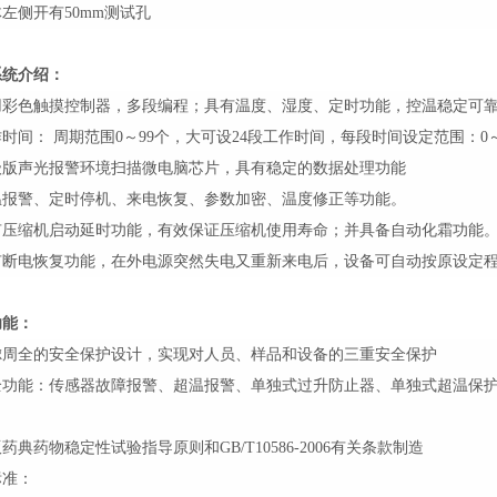
左侧开有50mm测试孔
系统介绍：
用彩色触摸控制器，多段编程；具有温度、湿度、定时功能，控温稳定可
时间： 周期范围0～99个，大可设24段工作时间，每段时间设定范围：0
级版声光报警环境扫描微电脑芯片，具有稳定的数据处理功能
温报警、定时停机、来电恢复、参数加密、温度修正等功能。
有压缩机启动延时功能，有效保证压缩机使用寿命；并具备自动化霜功能
有断电恢复功能，在外电源突然失电又重新来电后，设备可自动按原设定
功能：
虑周全的安全保护设计，实现对人员、样品和设备的三重安全保护
全功能：传感器故障报警、超温报警、单独式过升防止器、单独式超温保
0版药典药物稳定性试验指导原则和GB/T10586-2006有关条款制造
标准：