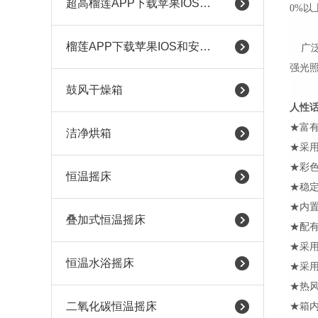
超高榴莲APP下载苹果IOS和安卓
0%以
榴莲APP下载苹果IOS和安卓（耐腐蚀）
广泛
强光
鼓风干燥箱
人性
★富
洁净烘箱
★采
★彩
恒温摇床
★稳
★内
叠加式恒温摇床
★配
★采
恒温水浴摇床
★采
★热
二氧化碳恒温摇床
★箱