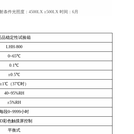
月
照射条件光照度：4500LX ±500LX 时间：6月
药品稳定性试验箱
LHH-
800
0~65℃
0.1℃
±0.5℃
±1℃（37℃时）
40~95%RH
±5%RH
每段
0~9999小时
ID彩色触摸屏控制
平衡式