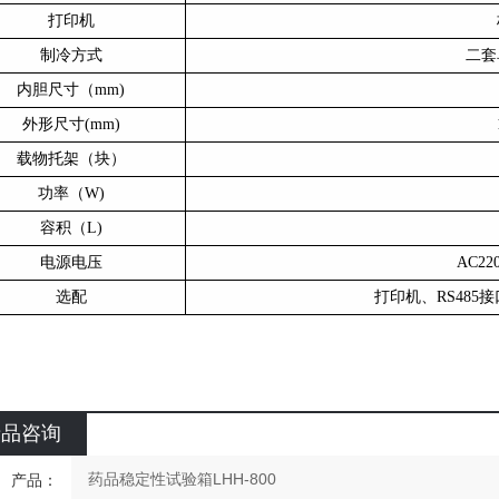
打印机
制冷方式
二套
内胆尺寸（
mm)
外形尺寸
(mm)
载物托架（块）
功率（
W)
容积（
L)
电源电压
AC22
选配
打印机、
RS48
产品咨询
产品：