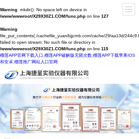
Warning
: mkdir(): No space left on device in
/www/wwwroot/X29X30Z1.COM/func.php
on line
127
Warning
:
file_put_contents(./cachefile_yuan/bjjcmb.com/cache/29/aa13d/244c9.
failed to open stream: No such file or directory in
/www/wwwroot/X29X30Z1.COM/func.php
on line
115
榴莲APP官网下载入口,榴莲APP破解版无限次数,榴莲APP下载苹果IOS
和安卓,榴莲推广网站入口官网