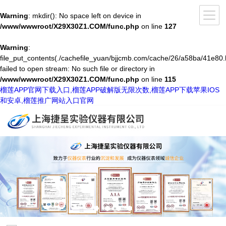
Warning
: mkdir(): No space left on device in
/www/wwwroot/X29X30Z1.COM/func.php
on line
127
Warning
:
file_put_contents(./cachefile_yuan/bjjcmb.com/cache/26/a58ba/41e80.
failed to open stream: No such file or directory in
/www/wwwroot/X29X30Z1.COM/func.php
on line
115
榴莲APP官网下载入口,榴莲APP破解版无限次数,榴莲APP下载苹果IOS
和安卓,榴莲推广网站入口官网